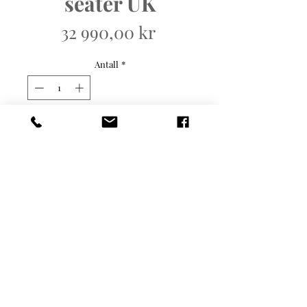
seater UK
Pris
32 990,00 kr
Antall
*
Legg til i handlekurv
Mål: B:155cm H:80cm
D:96cm. 270
valgmuligheter innen
hudfarger i ulike kvaliteter i
ulike prisnivåer. Ta kontakt
for mer info.
© Copyright
Klikk på "INFO" i menyen