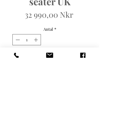
seater UK
Pris
32 990,00 Nkr
Antal
*
Lägg i kundvagn
Mål: B:155cm H:80cm
D:96cm. 270
valgmuligheter innen
hudfarger i ulike kvaliteter i
ulike prisnivåer. Ta kontakt
for mer info.
© Copyright
Klikk på "INFO" i menyen