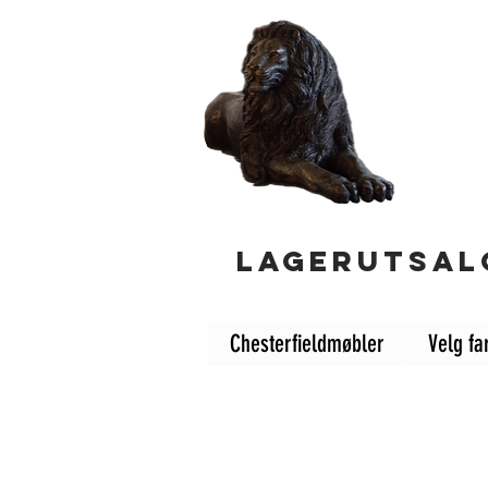
LAGERUTSALG
Chesterfieldmøbler
Velg fa