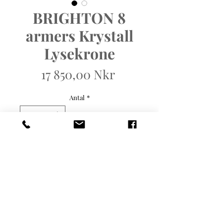
BRIGHTON 8
armers Krystall
Lysekrone
Pris
17 850,00 Nkr
Antal
*
Lägg i kundvagn
Eksklusiv Klassisk Krystall
Lysekrone med 8 armer i
børstet messing.