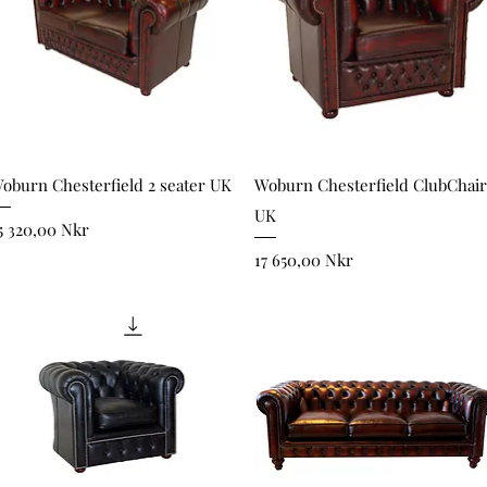
Snabbvisning
Snabbvisning
oburn Chesterfield 2 seater UK
Woburn Chesterfield ClubChair
UK
ris
5 320,00 Nkr
Pris
17 650,00 Nkr