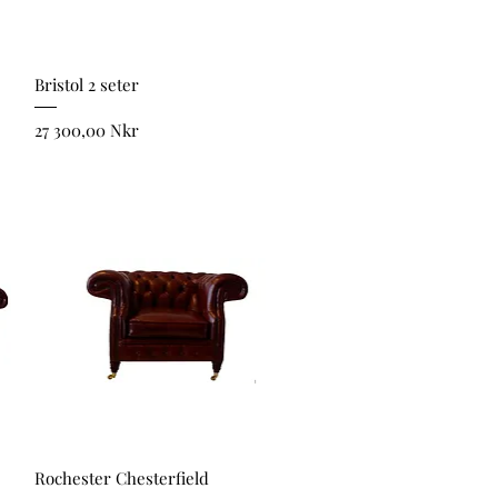
Snabbvisning
Bristol 2 seter
Pris
27 300,00 Nkr
Snabbvisning
Rochester Chesterfield