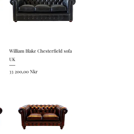
Snabbvisning
William Blake Chesterfield sofa
UK
Pris
33 200,00 Nkr