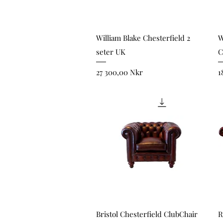
Snabbvisning
William Blake Chesterfield 2
W
seter UK
C
Pris
P
27 300,00 Nkr
1
Snabbvisning
Bristol Chesterfield ClubChair
R