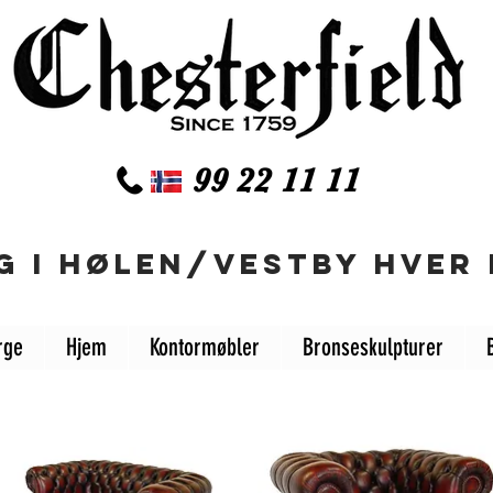
99 22 11 11
 I HØLEN/VESTBY HVER 
rge
Hjem
Kontormøbler
Bronseskulpturer