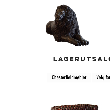
LAGERUTSALG
Chesterfieldmøbler
Velg fa