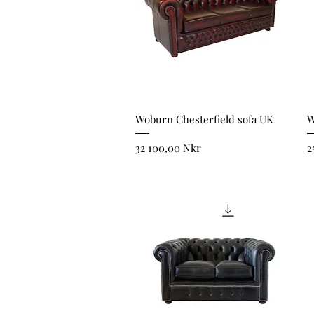
Snabbvisning
Woburn Chesterfield sofa UK
W
Pris
P
32 100,00 Nkr
2