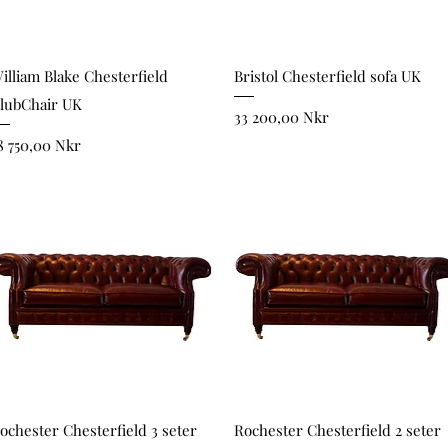
Snabbvisning
Snabbvisning
illiam Blake Chesterfield
Bristol Chesterfield sofa UK
lubChair UK
Pris
33 200,00 Nkr
ris
8 750,00 Nkr
Snabbvisning
Snabbvisning
ochester Chesterfield 3 seter
Rochester Chesterfield 2 seter